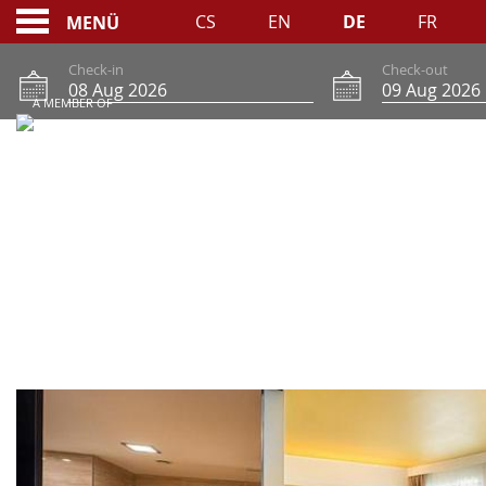
CS
EN
DE
FR
MENÜ
Check-in
Check-out
A MEMBER OF
ZIMMER
ZIMMER