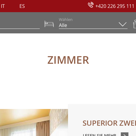
IT
ES
+420 226 295 111
Wählen
ZIMMER
SUPERIOR ZWE
LESEN SIE MEHR