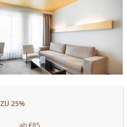
 ZU 25%
ab
€85