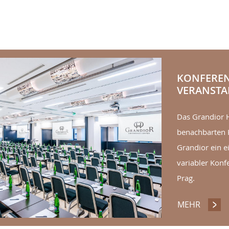
KONFERE
VERANST
Das Grandior H
benachbarten 
Grandior ein e
variabler Kon
Prag.
MEHR
KONFE