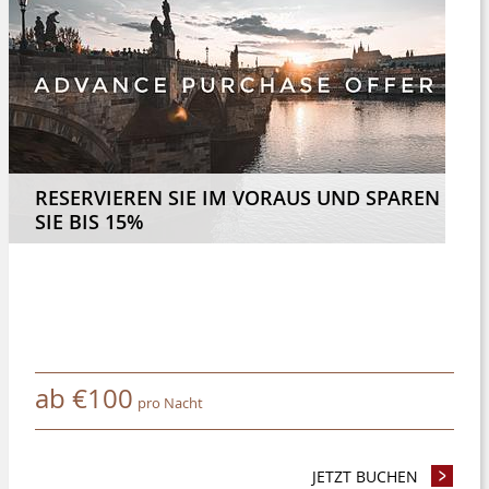
RESERVIEREN SIE IM VORAUS UND SPAREN
SIE BIS 15%
ab
€
100
pro Nacht
N SIE 4 NÄCHTE UND MEHR UND SPAREN SIE 8%
JETZT BUCHEN
- RESERV