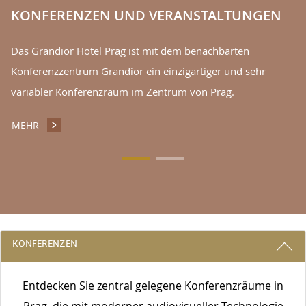
KONFERENZEN UND VERANSTALTUNGEN
Das Grandior Hotel Prag ist mit dem benachbarten
Konferenzzentrum Grandior ein einzigartiger und sehr
variabler Konferenzraum im Zentrum von Prag.
MEHR
KONFERENZEN UND VERANSTALTUNGEN
3 GRÜNDE, BEI UNS ZU BLEIBEN
KONFERENZEN
Entdecken Sie zentral gelegene Konferenzräume in
Prag, die mit moderner audiovisueller Technologie