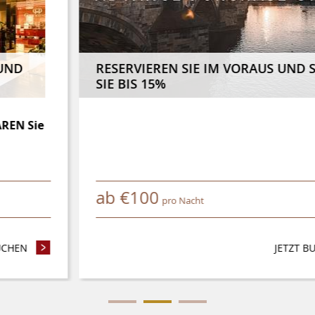
RESERVIEREN SIE IM VORAUS UND SPAREN
SIE BIS 15%
ab
€
100
pro Nacht
N SIE 4 NÄCHTE UND MEHR UND SPAREN SIE 8%
JETZT BUCHEN
- RESERV