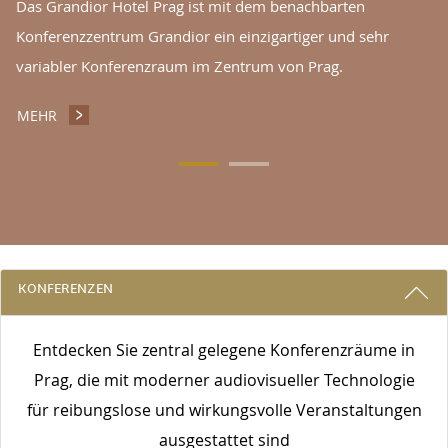
Das Grandior Hotel Prag ist mit dem benachbarten
Konferenzzentrum Grandior ein einzigartiger und sehr
variabler Konferenzraum im Zentrum von Prag.
MEHR
KONFERENZEN UND VERANSTALTUNGEN
3 GRÜNDE, BEI UNS ZU BLEIBEN
KONFERENZEN
Entdecken Sie zentral gelegene Konferenzräume in
Prag, die mit moderner audiovisueller Technologie
für reibungslose und wirkungsvolle Veranstaltungen
ausgestattet sind