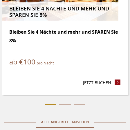
BLEIBEN SIE 4 NÄCHTE UND MEHR UND
SPAREN SIE 8%
Bleiben Sie 4 Nächte und mehr und SPAREN Sie
8%
ab
€
100
pro Nacht
SIE BIS ZU 25%
JETZT BUCHEN
- BLEIBE
ALLE ANGEBOTE ANSEHEN