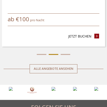
ab
€
100
pro Nacht
N SIE 4 NÄCHTE UND MEHR UND SPAREN SIE 8%
JETZT BUCHEN
- RESERV
ALLE ANGEBOTE ANSEHEN