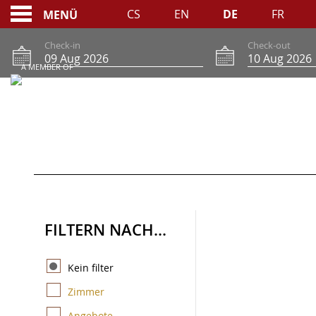
CS
EN
DE
FR
MENÜ
Check-in
Check-out
A MEMBER OF
ONLINE-RESERVIER
FILTERN NACH...
Kein filter
Zimmer
Angebote