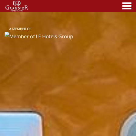
BIENVENUE DANS LE RESTA
FEATURED - SLIDES
nu
A MEMBER OF