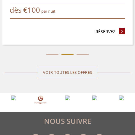
dès
€
100
par nuit
 4 NUITS ET ECONOMISEZ 8%
RÉSERVEZ
- RÉSERV
VOIR TOUTES LES OFFRES
NOUS SUIVRE