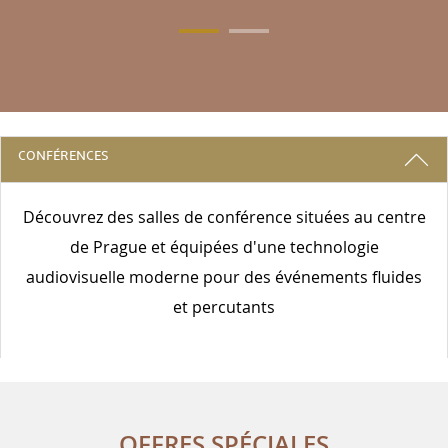
3 RAISONS DE RESTER AVEC NOUS
CONFÉRENCES
Découvrez des salles de conférence situées au centre
de Prague et équipées d'une technologie
audiovisuelle moderne pour des événements fluides
et percutants
OFFRES SPÉCIALES