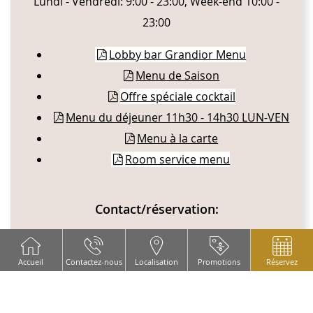
Lundi - Vendredi: 9:00 - 23:00, Week-end 10:00 -
23:00
Lobby bar Grandior Menu
Menu de Saison
Offre spéciale cocktail
Menu du déjeuner 11h30 - 14h30 LUN-VEN
Menu à la carte
Room service menu
Contact/réservation:
Tel
.: +420 226 295 030
Accueil
Contactez-nous
Localisation
Promotions
Réservez
E-mai
l:
reception@hotel-grandior.cz