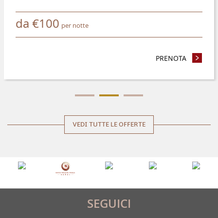
da
€
100
per notte
TE 4 NOTTI O PIÙ E RISPARMIATE IL 8%
PRENOTA
- PRENOT
VEDI TUTTE LE OFFERTE
SEGUICI