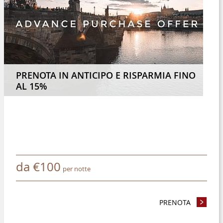
PRENOTA IN ANTICIPO E RISPARMIA FINO
AL 15%
da
€
100
per notte
TE 4 NOTTI O PIÙ E RISPARMIATE IL 8%
PRENOTA
- PRENOT