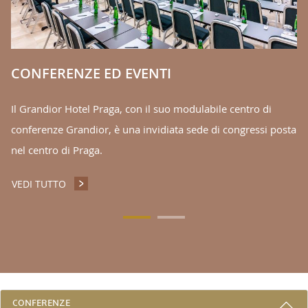
CONFERENZE ED EVENTI
Il Grandior Hotel Praga, con il suo modulabile centro di
conferenze Grandior, è una invidiata sede di congressi posta
nel centro di Praga.
VEDI TUTTO
CONFERENZE ED EVENTI
3 RAGIONI PER PRENOTARE CON NOI
CONFERENZE