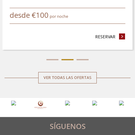
desde
€
100
por noche
NEZCA 4 NOCHES O MÁS Y AHORRE UN 8%
RESERVAR
- RESERV
VER TODAS LAS OFERTAS
SÍGUENOS