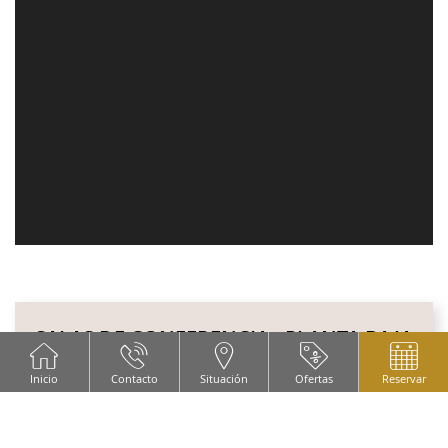
SALAS DE CONFERENCIA - PLANTA BAJA
SUPERIOR
Inicio
Contacto
Situación
Ofertas
Reservar
APLAUS, BRAVO, CEREMONIE, DIALOG
Las salas de conferencia de la planta baja superior,