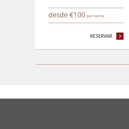
desde
€
100
por noche
RESERVAR
- RESE