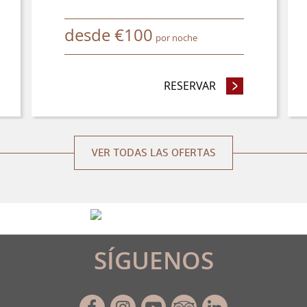
desde
€
100
por noche
RVE CON ANTELACIÓN Y AHORRE HASTA UN 15%
RESERVAR
- PERMANEZCA 4
VER TODAS LAS OFERTAS
SÍGUENOS