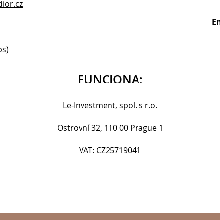
ior.cz
E
ps)
FUNCIONA:
Le-Investment, spol. s r.o.
Ostrovní 32, 110 00 Prague 1
VAT: CZ25719041