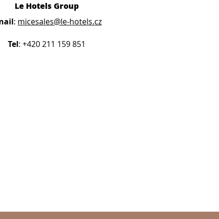
Le Hotels Group
mail
:
micesales@le-hotels.cz
Tel
: +420 211 159 851