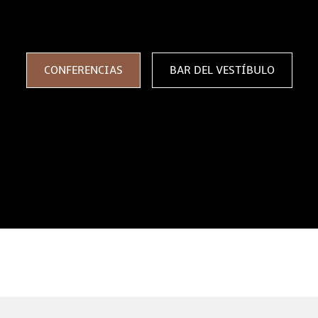
SE CON NOSOTROS
CONFERENCIAS
BAR DEL VESTÍBULO
n el centro de Praga equipadas con tecnología audiovisual 