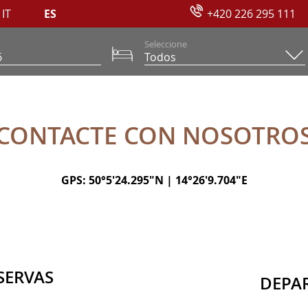
IT
ES
+420 226 295 111
Seleccione
OTROS
CONTACTE CON NOSOTRO
GPS: 50°5'24.295"N | 14°26'9.704"E
SERVAS
DEPA