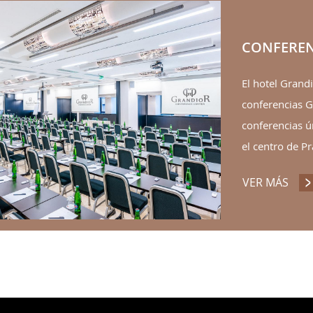
CONFEREN
El hotel Grandi
conferencias G
conferencias ún
el centro de Pr
VER MÁS
CON