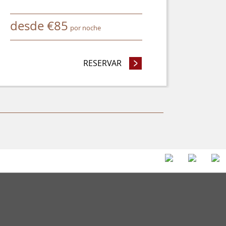
desde
€
85
por noche
 NOCHES O MÁS Y AHORRE UN 8%
RESERVAR
- AHORRE HASTA UN 25%