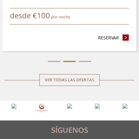
desde
€
100
por noche
NEZCA 4 NOCHES O MÁS Y AHORRE UN 8%
RESERVAR
- RESERV
VER TODAS LAS OFERTAS
SÍGUENOS