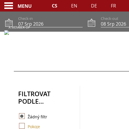
CS
EN
DE
FR
MENU
Check-in
Check-out
A MEMBER OF
ONLINE REZERVACE
FILTROVAT
PODLE...
Žádný filtr
Pokoje