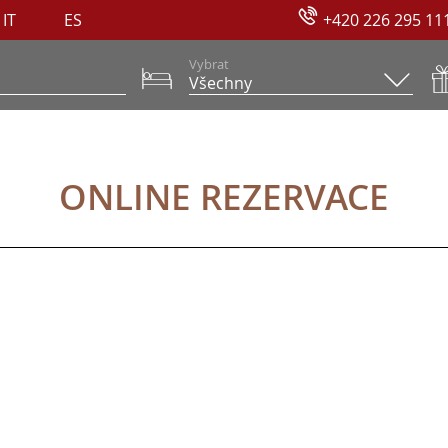
IT
ES
+420 226 295 11
Vybrat
ONLINE REZERVACE