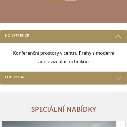
3 DŮVODY PROČ SE UBYTOVAT U NÁS
KONFERENCE
Konferenční prostory v centru Prahy s moderní
audiovizuální technikou
LOBBY BAR
SPECIÁLNÍ NABÍDKY