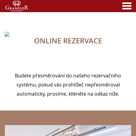
nu
ONLINE REZERVACE
A MEMBER OF
ONLINE REZERVACE
Budete přesměrování do našeho rezervačního
systému, pokud vás prohlížeč nepřesměroval
automaticky, prosíme, klikněte na odkaz níže.
BANNERS