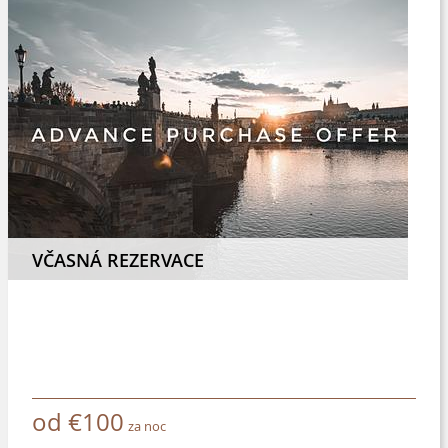
VČASNÁ REZERVACE
od
€
100
za noc