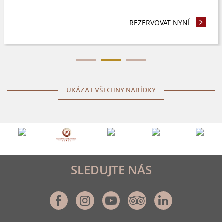
TE 4 NOCI A VÍCE A UŠETŘETE 8%
REZERVOVAT NYNÍ
- VČASNÁ
UKÁZAT VŠECHNY NABÍDKY
SLEDUJTE NÁS
Facebook
Instagram
Youtube
Tripadvisor
Linkedin